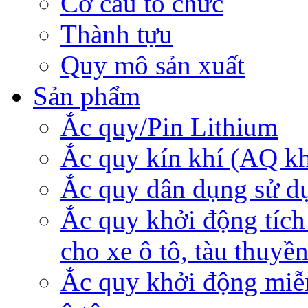
Cơ cấu tổ chức
Thành tựu
Quy mô sản xuất
Sản phẩm
Ắc quy/Pin Lithium
Ắc quy kín khí (AQ k
Ắc quy dân dụng sử d
Ắc quy khởi động tích
cho xe ô tô, tàu thuyề
Ắc quy khởi động miễ