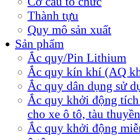
Cơ cấu tổ chức
Thành tựu
Quy mô sản xuất
Sản phẩm
Ắc quy/Pin Lithium
Ắc quy kín khí (AQ k
Ắc quy dân dụng sử d
Ắc quy khởi động tích
cho xe ô tô, tàu thuyề
Ắc quy khởi động miễ