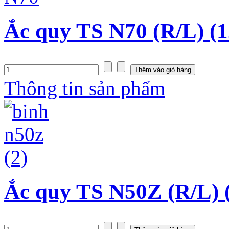
Ắc quy TS N70 (R/L) (1
Thông tin sản phẩm
Ắc quy TS N50Z (R/L) 