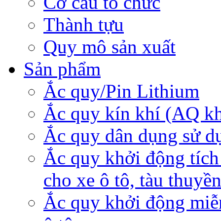
Cơ cấu tổ chức
Thành tựu
Quy mô sản xuất
Sản phẩm
Ắc quy/Pin Lithium
Ắc quy kín khí (AQ k
Ắc quy dân dụng sử d
Ắc quy khởi động tích
cho xe ô tô, tàu thuyề
Ắc quy khởi động miễ