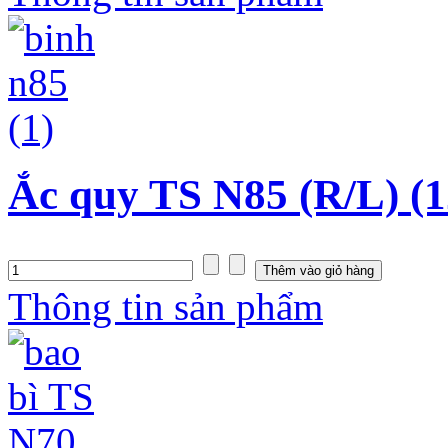
Ắc quy TS N85 (R/L) (1
Thông tin sản phẩm