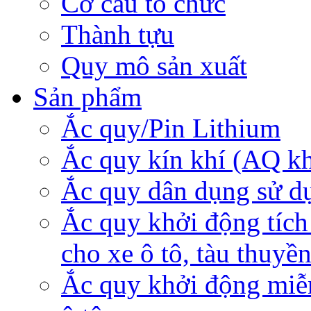
Cơ cấu tổ chức
Thành tựu
Quy mô sản xuất
Sản phẩm
Ắc quy/Pin Lithium
Ắc quy kín khí (AQ k
Ắc quy dân dụng sử d
Ắc quy khởi động tích
cho xe ô tô, tàu thuyề
Ắc quy khởi động miễ