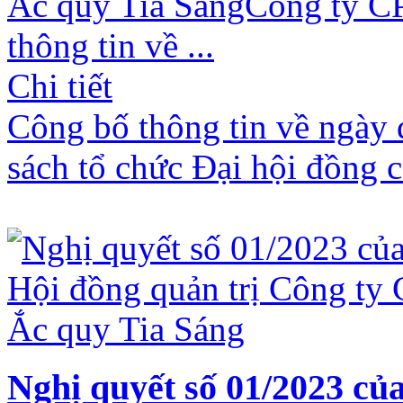
Ắc quy Tia SángCông ty CP
thông tin về ...
Chi tiết
Công bố thông tin về ngày 
sách tổ chức Đại hội đồng
Nghị quyết số 01/2023 củ