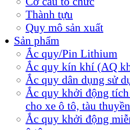
Cơ cấu tổ chức
Thành tựu
Quy mô sản xuất
Sản phẩm
Ắc quy/Pin Lithium
Ắc quy kín khí (AQ k
Ắc quy dân dụng sử d
Ắc quy khởi động tích
cho xe ô tô, tàu thuyề
Ắc quy khởi động miễ