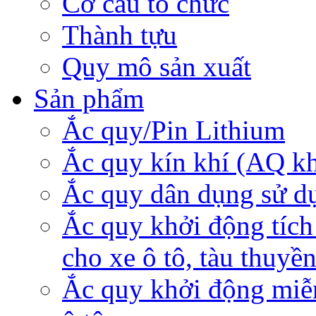
Cơ cấu tổ chức
Thành tựu
Quy mô sản xuất
Sản phẩm
Ắc quy/Pin Lithium
Ắc quy kín khí (AQ k
Ắc quy dân dụng sử d
Ắc quy khởi động tích
cho xe ô tô, tàu thuyề
Ắc quy khởi động miễ