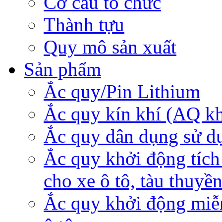
Cơ cấu tổ chức
Thành tựu
Quy mô sản xuất
Sản phẩm
Ắc quy/Pin Lithium
Ắc quy kín khí (AQ k
Ắc quy dân dụng sử d
Ắc quy khởi động tích
cho xe ô tô, tàu thuyề
Ắc quy khởi động miễ