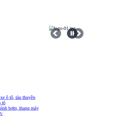
e ô tô, tàu thuyền
 tô
 bình bơm, thang máy
ực