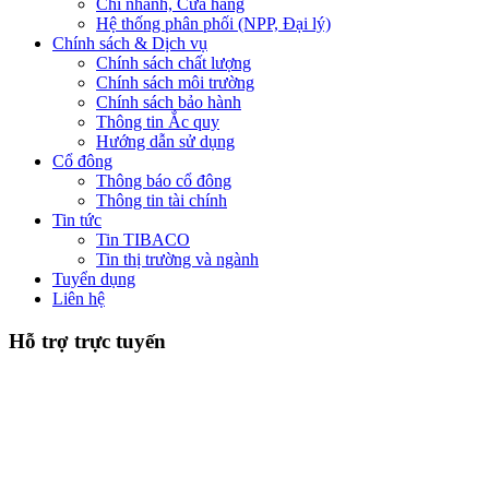
Chi nhánh, Cửa hàng
Hệ thống phân phối (NPP, Đại lý)
Chính sách & Dịch vụ
Chính sách chất lượng
Chính sách môi trường
Chính sách bảo hành
Thông tin Ắc quy
Hướng dẫn sử dụng
Cổ đông
Thông báo cổ đông
Thông tin tài chính
Tin tức
Tin TIBACO
Tin thị trường và ngành
Tuyển dụng
Liên hệ
Hỗ trợ trực tuyến