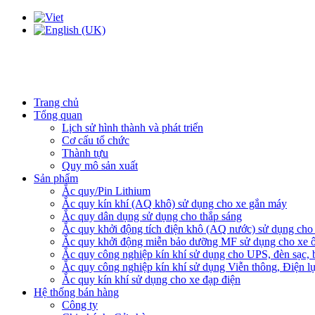
Trang chủ
Tổng quan
Lịch sử hình thành và phát triển
Cơ cấu tổ chức
Thành tựu
Quy mô sản xuất
Sản phẩm
Ắc quy/Pin Lithium
Ắc quy kín khí (AQ khô) sử dụng cho xe gắn máy
Ắc quy dân dụng sử dụng cho thắp sáng
Ắc quy khởi động tích điện khô (AQ nước) sử dụng cho x
Ắc quy khởi động miễn bảo dưỡng MF sử dụng cho xe ô
Ắc quy công nghiệp kín khí sử dụng cho UPS, đèn sạc,
Ắc quy công nghiệp kín khí sử dụng Viễn thông, Điện l
Ắc quy kín khí sử dụng cho xe đạp điện
Hệ thống bán hàng
Công ty