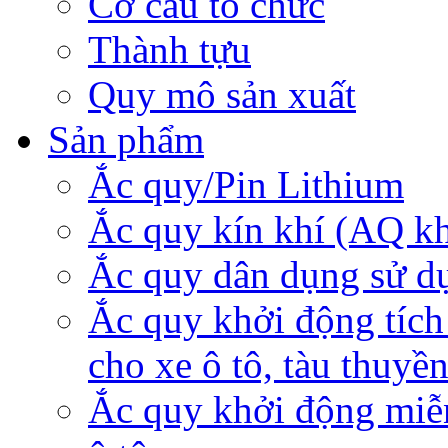
Cơ cấu tổ chức
Thành tựu
Quy mô sản xuất
Sản phẩm
Ắc quy/Pin Lithium
Ắc quy kín khí (AQ k
Ắc quy dân dụng sử d
Ắc quy khởi động tích
cho xe ô tô, tàu thuyề
Ắc quy khởi động miễ