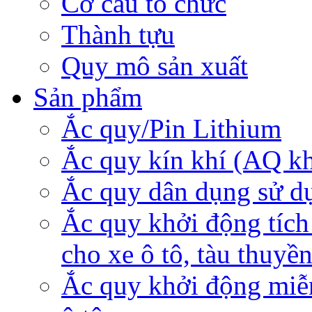
Cơ cấu tổ chức
Thành tựu
Quy mô sản xuất
Sản phẩm
Ắc quy/Pin Lithium
Ắc quy kín khí (AQ k
Ắc quy dân dụng sử d
Ắc quy khởi động tích
cho xe ô tô, tàu thuyề
Ắc quy khởi động miễ