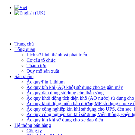
Trang chủ
Tổng quan
Lịch sử hình thành và phát triển
Cơ cấu tổ chức
Thành tựu
Quy mô sản xuất
Sản phẩm
Ắc quy/Pin Lithium
Ắc quy kín khí (AQ khô) sử dụng cho xe gắn máy
Ắc quy dân dụng sử dụng cho thắp sáng
Ắc quy khởi động tích điện khô (AQ nước) sử dụng cho x
Ắc quy khởi động miễn bảo dưỡng MF sử dụng cho xe ô
Ắc quy công nghiệp kín khí sử dụng cho UPS, đèn sạc,
Ắc quy công nghiệp kín khí sử dụng Viễn thông, Điện l
Ắc quy kín khí sử dụng cho xe đạp điện
Hệ thống bán hàng
Công ty