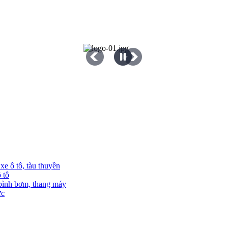
e ô tô, tàu thuyền
 tô
 bình bơm, thang máy
ực