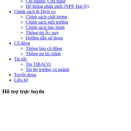
Chi nhánh, Cửa hàng
Hệ thống phân phối (NPP, Đại lý)
Chính sách & Dịch vụ
Chính sách chất lượng
Chính sách môi trường
Chính sách bảo hành
Thông tin Ắc quy
Hướng dẫn sử dụng
Cổ đông
Thông báo cổ đông
Thông tin tài chính
Tin tức
Tin TIBACO
Tin thị trường và ngành
Tuyển dụng
Liên hệ
Hỗ trợ trực tuyến