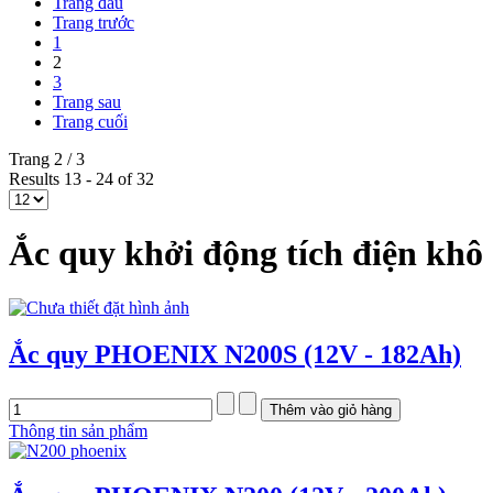
Trang đầu
Trang trước
1
2
3
Trang sau
Trang cuối
Trang 2 / 3
Results 13 - 24 of 32
Ắc quy khởi động tích điện khô 
Ắc quy PHOENIX N200S (12V - 182Ah)
Thông tin sản phẩm