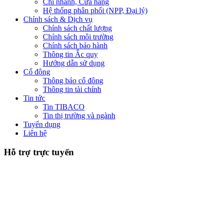
Chi nhánh, Cửa hàng
Hệ thống phân phối (NPP, Đại lý)
Chính sách & Dịch vụ
Chính sách chất lượng
Chính sách môi trường
Chính sách bảo hành
Thông tin Ắc quy
Hướng dẫn sử dụng
Cổ đông
Thông báo cổ đông
Thông tin tài chính
Tin tức
Tin TIBACO
Tin thị trường và ngành
Tuyển dụng
Liên hệ
Hỗ trợ trực tuyến