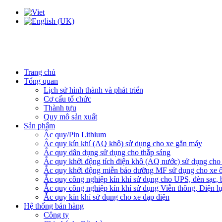
Trang chủ
Tổng quan
Lịch sử hình thành và phát triển
Cơ cấu tổ chức
Thành tựu
Quy mô sản xuất
Sản phẩm
Ắc quy/Pin Lithium
Ắc quy kín khí (AQ khô) sử dụng cho xe gắn máy
Ắc quy dân dụng sử dụng cho thắp sáng
Ắc quy khởi động tích điện khô (AQ nước) sử dụng cho x
Ắc quy khởi động miễn bảo dưỡng MF sử dụng cho xe ô
Ắc quy công nghiệp kín khí sử dụng cho UPS, đèn sạc,
Ắc quy công nghiệp kín khí sử dụng Viễn thông, Điện l
Ắc quy kín khí sử dụng cho xe đạp điện
Hệ thống bán hàng
Công ty