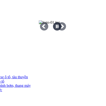
e ô tô, tàu thuyền
 tô
 bình bơm, thang máy
ực