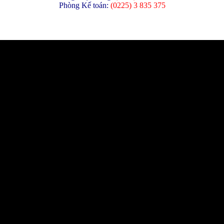
Phòng Kế toán:
(
0225) 3 835 375