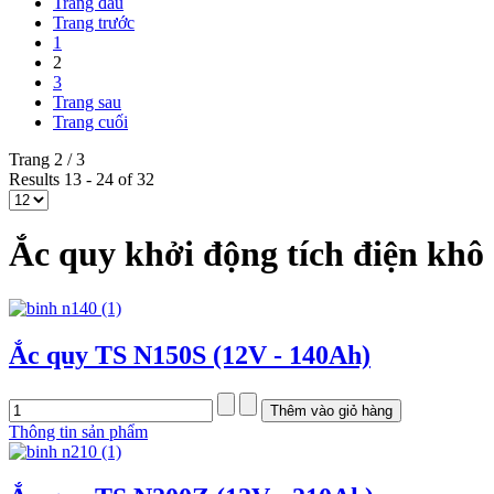
Trang đầu
Trang trước
1
2
3
Trang sau
Trang cuối
Trang 2 / 3
Results 13 - 24 of 32
Ắc quy khởi động tích điện khô 
Ắc quy TS N150S (12V - 140Ah)
Thông tin sản phẩm