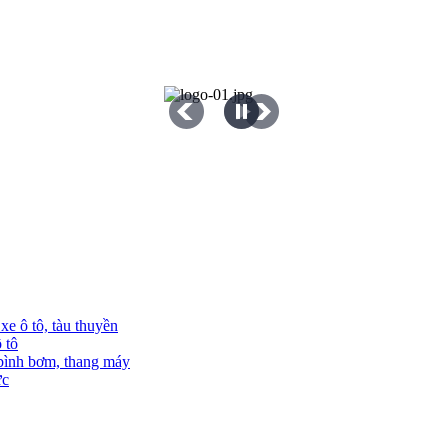
e ô tô, tàu thuyền
 tô
 bình bơm, thang máy
ực