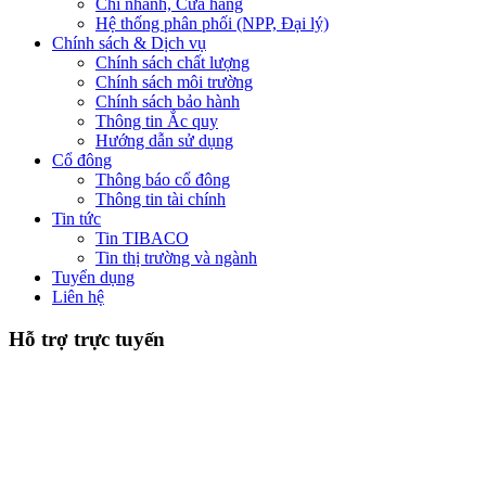
Chi nhánh, Cửa hàng
Hệ thống phân phối (NPP, Đại lý)
Chính sách & Dịch vụ
Chính sách chất lượng
Chính sách môi trường
Chính sách bảo hành
Thông tin Ắc quy
Hướng dẫn sử dụng
Cổ đông
Thông báo cổ đông
Thông tin tài chính
Tin tức
Tin TIBACO
Tin thị trường và ngành
Tuyển dụng
Liên hệ
Hỗ trợ trực tuyến