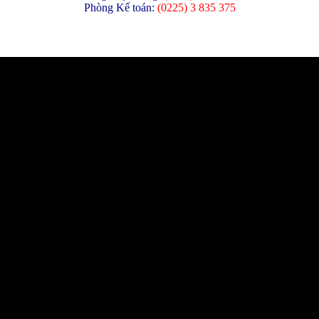
Phòng Kế toán:
(
0225) 3 835 375