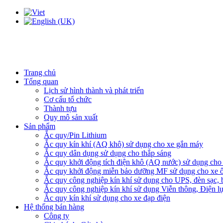
Trang chủ
Tổng quan
Lịch sử hình thành và phát triển
Cơ cấu tổ chức
Thành tựu
Quy mô sản xuất
Sản phẩm
Ắc quy/Pin Lithium
Ắc quy kín khí (AQ khô) sử dụng cho xe gắn máy
Ắc quy dân dụng sử dụng cho thắp sáng
Ắc quy khởi động tích điện khô (AQ nước) sử dụng cho x
Ắc quy khởi động miễn bảo dưỡng MF sử dụng cho xe ô
Ắc quy công nghiệp kín khí sử dụng cho UPS, đèn sạc,
Ắc quy công nghiệp kín khí sử dụng Viễn thông, Điện l
Ắc quy kín khí sử dụng cho xe đạp điện
Hệ thống bán hàng
Công ty