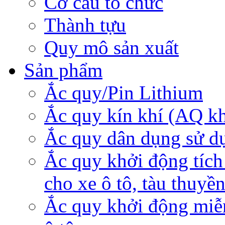
Cơ cấu tổ chức
Thành tựu
Quy mô sản xuất
Sản phẩm
Ắc quy/Pin Lithium
Ắc quy kín khí (AQ k
Ắc quy dân dụng sử d
Ắc quy khởi động tích
cho xe ô tô, tàu thuyề
Ắc quy khởi động miễ