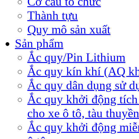
Cơ cấu tổ chức
Thành tựu
Quy mô sản xuất
Sản phẩm
Ắc quy/Pin Lithium
Ắc quy kín khí (AQ k
Ắc quy dân dụng sử d
Ắc quy khởi động tích
cho xe ô tô, tàu thuyề
Ắc quy khởi động miễ