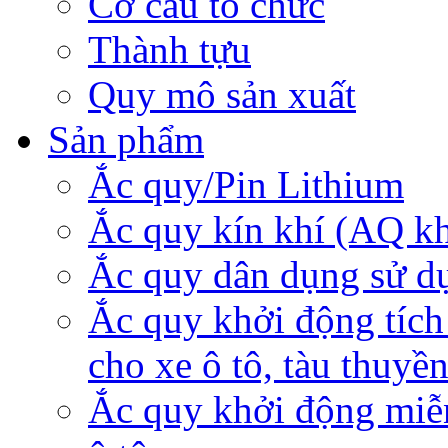
Cơ cấu tổ chức
Thành tựu
Quy mô sản xuất
Sản phẩm
Ắc quy/Pin Lithium
Ắc quy kín khí (AQ k
Ắc quy dân dụng sử d
Ắc quy khởi động tích
cho xe ô tô, tàu thuyề
Ắc quy khởi động miễ