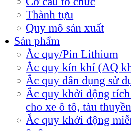
Cơ cấu tổ chức
Thành tựu
Quy mô sản xuất
Sản phẩm
Ắc quy/Pin Lithium
Ắc quy kín khí (AQ k
Ắc quy dân dụng sử d
Ắc quy khởi động tích
cho xe ô tô, tàu thuyề
Ắc quy khởi động miễ