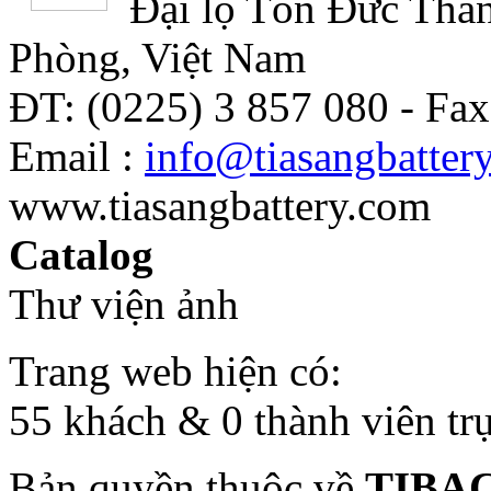
Đại lộ Tôn Đức Thắn
Phòng, Việt Nam
ĐT: (0225) 3 857 080 - Fax
Email :
info@tiasangbatter
www.tiasangbattery.com
Catalog
Thư viện ảnh
Trang web hiện có:
55 khách & 0 thành viên tr
Bản quyền thuộc về
TIBA