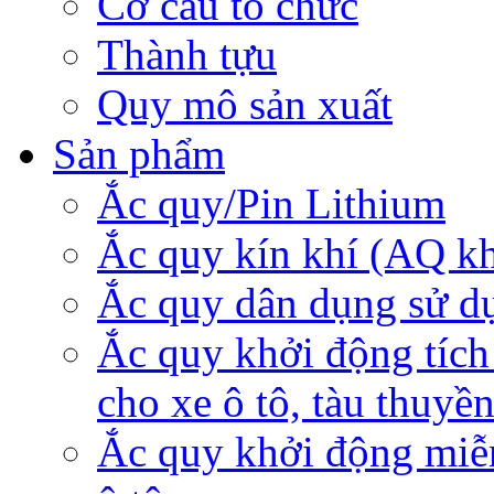
Cơ cấu tổ chức
Thành tựu
Quy mô sản xuất
Sản phẩm
Ắc quy/Pin Lithium
Ắc quy kín khí (AQ k
Ắc quy dân dụng sử d
Ắc quy khởi động tích
cho xe ô tô, tàu thuyề
Ắc quy khởi động miễ