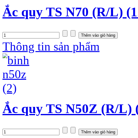
Ắc quy TS N70 (R/L) (1
Thông tin sản phẩm
Ắc quy TS N50Z (R/L) 