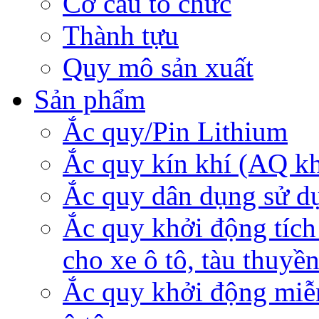
Cơ cấu tổ chức
Thành tựu
Quy mô sản xuất
Sản phẩm
Ắc quy/Pin Lithium
Ắc quy kín khí (AQ k
Ắc quy dân dụng sử d
Ắc quy khởi động tích
cho xe ô tô, tàu thuyề
Ắc quy khởi động miễ