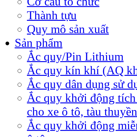
Cơ cấu tổ chức
Thành tựu
Quy mô sản xuất
Sản phẩm
Ắc quy/Pin Lithium
Ắc quy kín khí (AQ k
Ắc quy dân dụng sử d
Ắc quy khởi động tích
cho xe ô tô, tàu thuyề
Ắc quy khởi động miễ