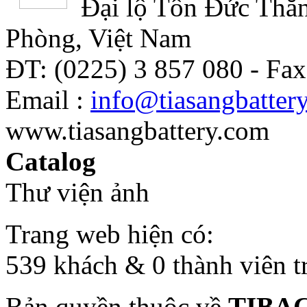
Đại lộ Tôn Đức Thắn
Phòng, Việt Nam
ĐT: (0225) 3 857 080 - Fax
Email :
info@tiasangbatter
www.tiasangbattery.com
Catalog
Thư viện ảnh
Trang web hiện có:
539 khách & 0 thành viên t
Bản quyền thuộc về
TIBA