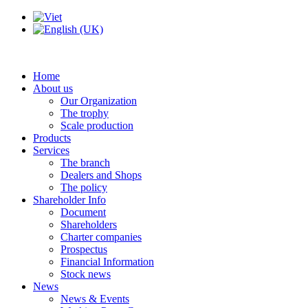
Home
About us
Our Organization
The trophy
Scale production
Products
Services
The branch
Dealers and Shops
The policy
Shareholder Info
Document
Shareholders
Charter companies
Prospectus
Financial Information
Stock news
News
News & Events