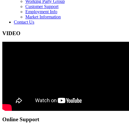
Working Party Group
Customer Support
Employment Info
Market Information
Contact Us
VIDEO
Online Support