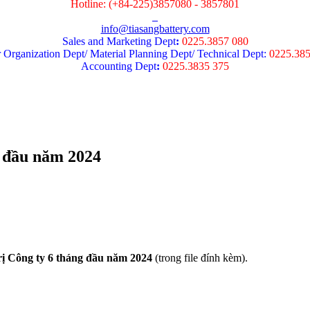
Hotline: (+84-225)3857080 - 3857801
info@tiasangbattery.com
Sales and Marketing Dept
:
0225.3857 080
 Organization Dept/ Material Planning Dept/ Technical Dept:
0225.38
Accounting Dept
:
0225.3835 375
g đầu năm 2024
rị Công ty 6 tháng đầu năm 2024
(trong file đính kèm).