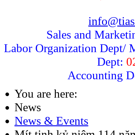
info@tias
Sales and Marketi
Labor Organization Dept/ M
Dept:
0
Accounting D
You are here:
News
News & Events
Mít tinh kỷ niệm 114 nă