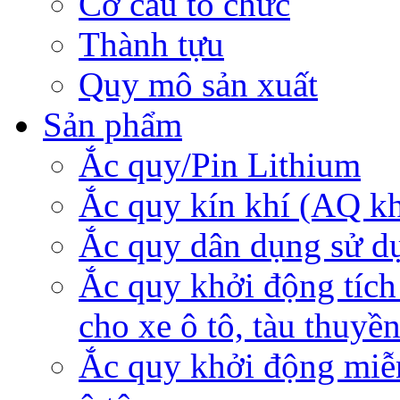
Cơ cấu tổ chức
Thành tựu
Quy mô sản xuất
Sản phẩm
Ắc quy/Pin Lithium
Ắc quy kín khí (AQ k
Ắc quy dân dụng sử d
Ắc quy khởi động tích
cho xe ô tô, tàu thuyề
Ắc quy khởi động miễ