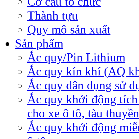
Cơ cấu tổ chức
Thành tựu
Quy mô sản xuất
Sản phẩm
Ắc quy/Pin Lithium
Ắc quy kín khí (AQ k
Ắc quy dân dụng sử d
Ắc quy khởi động tích
cho xe ô tô, tàu thuyề
Ắc quy khởi động miễ